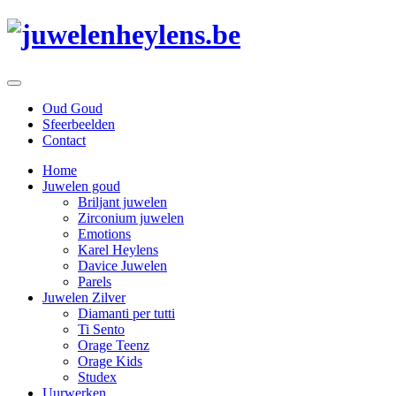
Oud Goud
Sfeerbeelden
Contact
Home
Juwelen goud
Briljant juwelen
Zirconium juwelen
Emotions
Karel Heylens
Davice Juwelen
Parels
Juwelen Zilver
Diamanti per tutti
Ti Sento
Orage Teenz
Orage Kids
Studex
Uurwerken