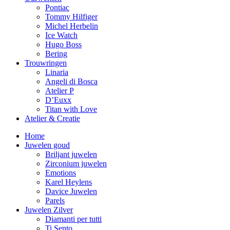
Pontiac
Tommy Hilfiger
Michel Herbelin
Ice Watch
Hugo Boss
Bering
Trouwringen
Linaria
Angeli di Bosca
Atelier P
D’Euxx
Titan with Love
Atelier & Creatie
Home
Juwelen goud
Briljant juwelen
Zirconium juwelen
Emotions
Karel Heylens
Davice Juwelen
Parels
Juwelen Zilver
Diamanti per tutti
Ti Sento