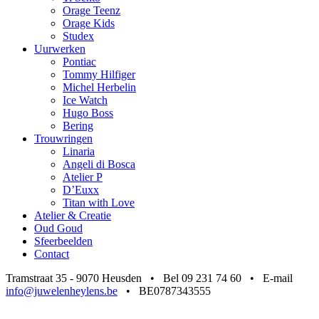
Orage Teenz
Orage Kids
Studex
Uurwerken
Pontiac
Tommy Hilfiger
Michel Herbelin
Ice Watch
Hugo Boss
Bering
Trouwringen
Linaria
Angeli di Bosca
Atelier P
D’Euxx
Titan with Love
Atelier & Creatie
Oud Goud
Sfeerbeelden
Contact
Tramstraat 35 - 9070 Heusden • Bel 09 231 74 60 • E-mail
info@juwelenheylens.be
• BE0787343555